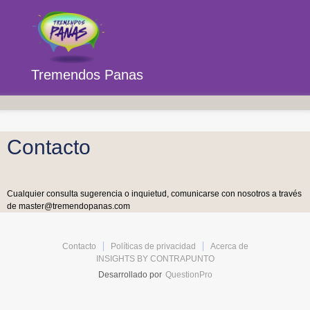
Tremendos Panas
Contacto
Cualquier consulta sugerencia o inquietud, comunicarse con nosotros a través
de
master@tremendopanas.com
Contacto
Políticas de privacidad
Acerca de
INSIGHTS BY CONTRAPUNTO
Desarrollado por
QuestionPro